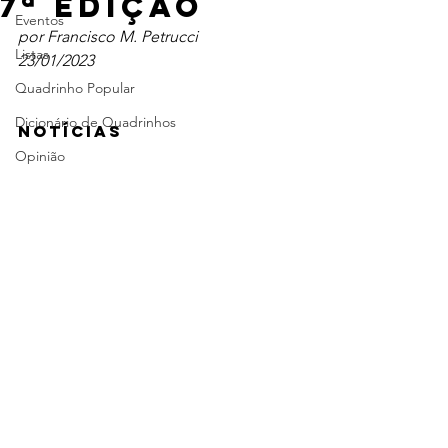
7ª edição
Eventos
por Francisco M. Petrucci
Listas
23/01/2023
Quadrinho Popular
Dicionário de Quadrinhos
NOTÍCIAS
Opinião