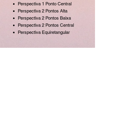
Perspectiva 1 Ponto Central
Perspectiva 2 Pontos Alta
Perspectiva 2 Pontos Baixa
Perspectiva 2 Pontos Central
Perspectiva Equiretangular
Direitos de Uso
Os arquivos de recurso da Inko são
gratuito e livres para uso, tanto
pessoal quanto comercial.
Apenas pedimos o crédito à escola e
aos professores/artistas que se
dedicaram para fornecer esses
arquivos para vocês.
@Inkocriativo | InkoCriativo.com
Políticas