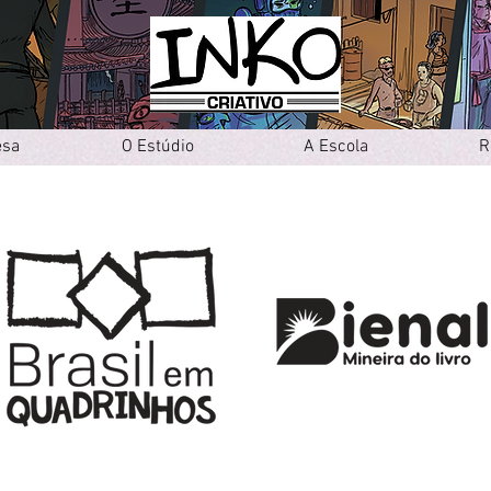
esa
O Estúdio
A Escola
R