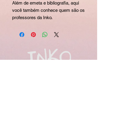
Além de emeta e bibliografia, aqui
você também conhece quem são os
professores da Inko.
Políticas
Termos e Condições
© 2025 Rio de Janeiro. Todos os
direitos reservados. Criado por
Rapha Pinheiro -
37.829.253
/0001-