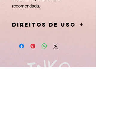
recomendada.
Direitos de Uso
Os arquivos de recurso da Inko são
gratuito e livres para uso, tanto
pessoal quanto comercial.
Apenas pedimos o crédito à escola e
aos professores/artistas que se
dedicaram para fornecer esses
arquivos para vocês.
@Inkocriativo | InkoCriativo.com
Políticas
Termos e Condições
© 2025 Rio de Janeiro. Todos os