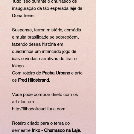
Tudo isso durante o churrasco de
inauguração da tão esperada laje da
Dona Irene.
Suspense, terror, mistério, comédia
e muita brasilidade se sobrepõem,
fazendo dessa história em
quadrinhos um intrincado jogo de
idas e vindas narrativas de tirar o
fôlego.
Com roteiro de
Pacha Urbano
e arte
de
Fred Hildebrand
.
Você pode comprar direto com os
artistas em
http://filhodofreud.iluria.com.
Roteiro criado para o tema do
semestre
Inko - Churrasco na Laje
.