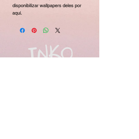
disponibilizar wallpapers deles por
aqui.
Políticas
Termos e Condições
© 2025 Rio de Janeiro. Todos os
direitos reservados. Criado por
Rapha Pinheiro -
37.829.253
/0001-
82