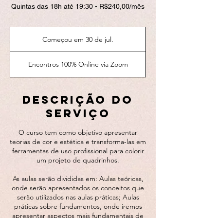
Quintas das 18h até 19:30 - R$240,00/mês
Começou em 30 de jul.
C
o
m
Encontros 100% Online via Zoom
e
ç
o
u
Descrição do
e
serviço
m
3
0
O curso tem como objetivo apresentar
d
teorias de cor e estética e transforma-las em
e
ferramentas de uso profissional para colorir
j
um projeto de quadrinhos.
u
l
As aulas serão divididas em: Aulas teóricas,
.
onde serão apresentados os conceitos que
serão utilizados nas aulas práticas; Aulas
práticas sobre fundamentos, onde iremos
apresentar aspectos mais fundamentais de