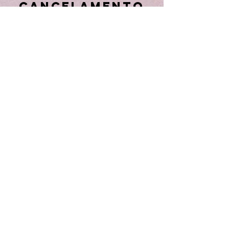
Cancelamento
Para cancelar a matrícula, entre em contato
por email.
Informações de
contato
+55 21 98719-2450
inkohq@gmail.com
Rua Voluntários da Pátria, 231 - Botafogo,
Rio de Janeiro - State of Rio de Janeiro,
Brazil