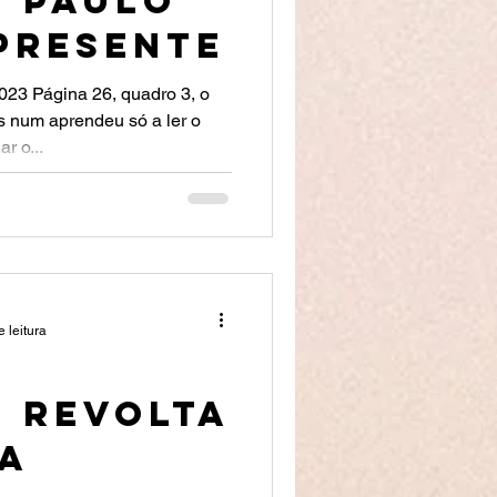
: Paulo
PRESENTE
023 Página 26, quadro 3, o
 num aprendeu só a ler o
 o...
 leitura
: Revolta
na