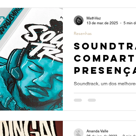
MathVaz
13 de mar. de 2025
5 min d
Resenhas
SOUNDTR
COMPART
PRESENÇ
música
Soundtrack, um dos melhore
convite para você sentar co
música juntos.
Ananda Valle