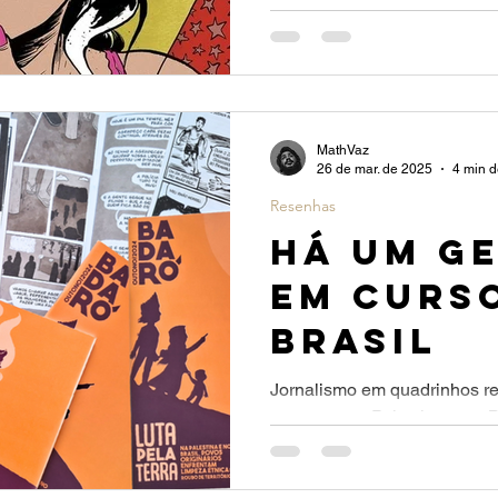
o papo fica mais sério. O re
apatia. Inimiga dos amores 
histórias de amor em tempos
entretenimento colide com a 
MathVaz
26 de mar. de 2025
4 min d
Resenhas
Há um G
em Curs
Brasil
Jornalismo em quadrinhos r
em curso na Palestina e no B