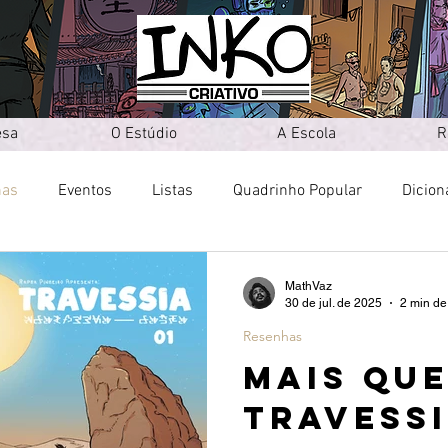
esa
O Estúdio
A Escola
R
has
Eventos
Listas
Quadrinho Popular
Dicion
MathVaz
30 de jul. de 2025
2 min de 
Resenhas
MAIS QU
TRAVESS