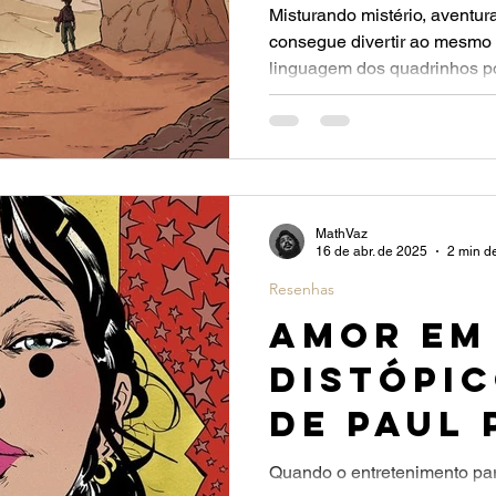
Misturando mistério, aventura 
consegue divertir ao mesmo
linguagem dos quadrinhos p
desta história já permeia o i
brasileira.
MathVaz
16 de abr. de 2025
2 min de
Resenhas
AMOR EM
DISTÓPI
de Paul 
Quando o entretenimento par