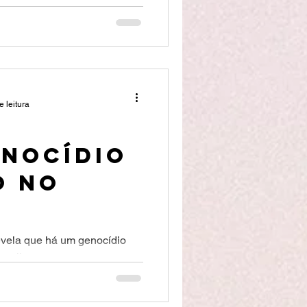
sultado quase sempre é a
e paixões. E 100 % conta
 distópicos, quando o
paixão.
e leitura
enocídio
o no
evela que há um genocídio
rasil.