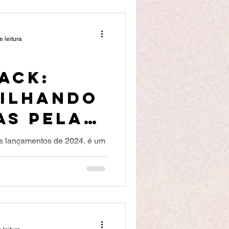
e leitura
ACK:
ILHANDO
AS pela
s lançamentos de 2024, é um
m alguém e escutar uma