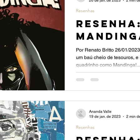
26 de jan. de 2023
2 min de
Resenhas
Resenha
Manding
Por Renato Britto 26/01/2023 
um baú cheio de tesouros, e 
quadrinho como Mandinga!..
Ananda Valle
19 de jan. de 2023
2 min de
Resenhas