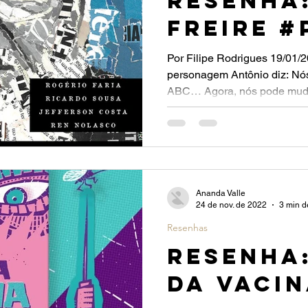
Resenha
Freire #
Por Filipe Rodrigues 19/01/2
personagem Antônio diz: Nós
ABC… Agora, nós pode mudar
Ananda Valle
24 de nov. de 2022
3 min de
Resenhas
Resenha
da Vaci