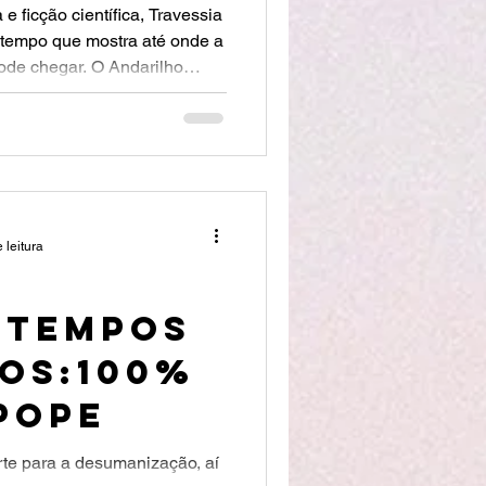
e ficção científica, Travessia
 tempo que mostra até onde a
ode chegar. O Andarilho
maginário da cultura pop
 leitura
 TEMPOS
COS:100%
Pope
te para a desumanização, aí